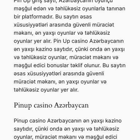
Pin Up giriş saytı, Azərbaycanın oyunçu
məşğul edən və təhlükəsiz oyunlarla tanınan
bir platformadır. Bu saytın əsas
xüsusiyyətləri arasında güvenli müraciət
məkanı, ən yaxşı oyunlar və təhlükəsiz
oyunlar yer alır. Pin Up casino Azərbaycanın
ən yaxşı kazino saytıdır, çünki onda ən yaxşı
və təhlükəsiz oyunlar, müraciət məkanı və
məşğul edici bonuslar təklif olunur. Bu saytın
əsas xüsusiyyətləri arasında güvenli
müraciət məkanı, ən yaxşı oyunlar və
təhlükəsiz oyunlar yer alır.
Pinup casino Azərbaycan
Pinup casino Azərbaycanın ən yaxşı kazino
saytıdır, çünki onda ən yaxşı və təhlükəsiz
oyunlar, müraciət məkanı və məşğul edici