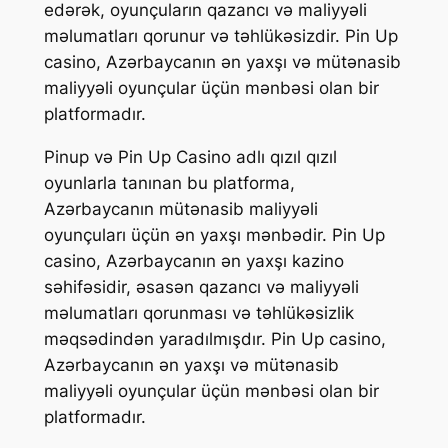
edərək, oyunçuların qazancı və maliyyəli
məlumatları qorunur və təhlükəsizdir. Pin Up
casino, Azərbaycanın ən yaxşı və mütənasib
maliyyəli oyunçular üçün mənbəsi olan bir
platformadır.
Pinup və Pin Up Casino adlı qızıl qızıl
oyunlarla tanınan bu platforma,
Azərbaycanın mütənasib maliyyəli
oyunçuları üçün ən yaxşı mənbədir. Pin Up
casino, Azərbaycanın ən yaxşı kazino
səhifəsidir, əsasən qazancı və maliyyəli
məlumatları qorunması və təhlükəsizlik
məqsədindən yaradılmışdır. Pin Up casino,
Azərbaycanın ən yaxşı və mütənasib
maliyyəli oyunçular üçün mənbəsi olan bir
platformadır.