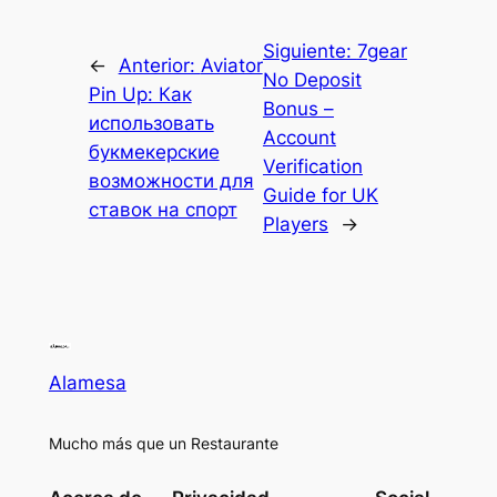
Siguiente:
7gear
←
Anterior:
Aviator
No Deposit
Pin Up: Как
Bonus –
использовать
Account
букмекерские
Verification
возможности для
Guide for UK
ставок на спорт
Players
→
Alamesa
Mucho más que un Restaurante