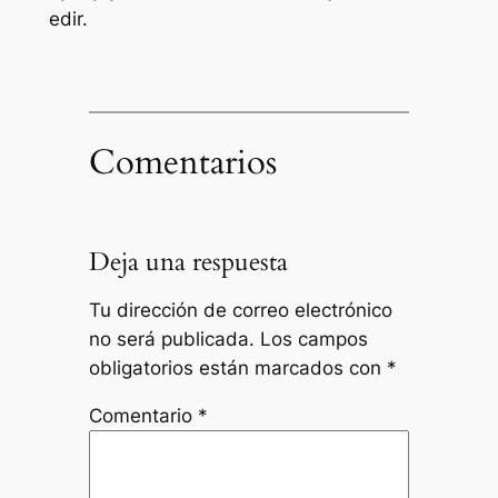
edir.
Comentarios
Deja una respuesta
Tu dirección de correo electrónico
no será publicada.
Los campos
obligatorios están marcados con
*
Comentario
*