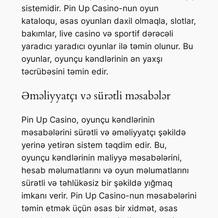
sistemidir. Pin Up Casino-nun oyun
kataloqu, əsas oyunları daxil olmaqla, slotlar,
bakımlar, live casino və sportif dərəcəli
yaradıcı yaradıcı oyunlar ilə təmin olunur. Bu
oyunlar, oyunçu kəndlərinin ən yaxşı
təcrübəsini təmin edir.
Əməliyyatçı və sürətli məsabələr
Pin Up Casino, oyunçu kəndlərinin
məsabələrini sürətli və əməliyyatçı şəkildə
yerinə yetirən sistem təqdim edir. Bu,
oyunçu kəndlərinin maliyyə məsabələrini,
hesab məlumatlarını və oyun məlumatlarını
sürətli və təhlükəsiz bir şəkildə yığmaq
imkanı verir. Pin Up Casino-nun məsabələrini
təmin etmək üçün əsas bir xidmət, əsas