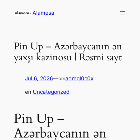
Saltar
Alamesa
al
contenido
Pin Up – Azərbaycanın ən
yaxşı kazinosu | Rəsmi sayt
Jul 6, 2026
—
admql0c0x
por
en
Uncategorized
Pin Up –
Azərbaycanın ən