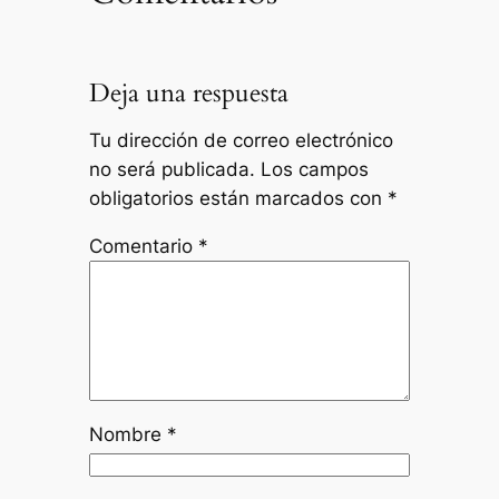
Deja una respuesta
Tu dirección de correo electrónico
no será publicada.
Los campos
obligatorios están marcados con
*
Comentario
*
Nombre
*