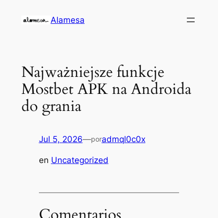
Saltar
Alamesa
al
contenido
Najważniejsze funkcje
Mostbet APK na Androida
do grania
Jul 5, 2026
—
admql0c0x
por
en
Uncategorized
Comentarios