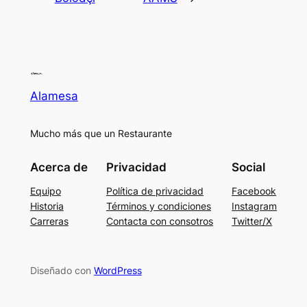
Alamesa
Mucho más que un Restaurante
Acerca de
Privacidad
Social
Equipo
Política de privacidad
Facebook
Historia
Términos y condiciones
Instagram
Carreras
Contacta con consotros
Twitter/X
Diseñado con
WordPress