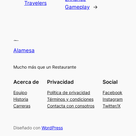
Travelers
Gameplay
→
Alamesa
Mucho más que un Restaurante
Acerca de
Privacidad
Social
Equipo
Política de privacidad
Facebook
Historia
Términos y condiciones
Instagram
Carreras
Contacta con consotros
Twitter/X
Diseñado con
WordPress