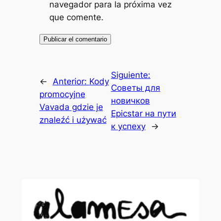
navegador para la próxima vez
que comente.
Siguiente:
←
Anterior:
Kody
Советы для
promocyjne
новичков
Vavada gdzie je
Epicstar на пути
znaleźć i używać
к успеху
→