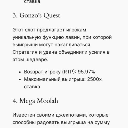
ставка
3. Gonzo’s Quest
Этот слот предлагает игрокам
уникальную функцию лавин, при которой
выигрыши могут накапливаться.
Стратегия и удача объединили усилия в
этом шедевре.
Возврат игроку (RTP): 95.97%
Максимальный выигрыш: 2500x
ставка
4. Mega Moolah
Известен своими джекпотами, которые
способны радовать выигрыша на сумму