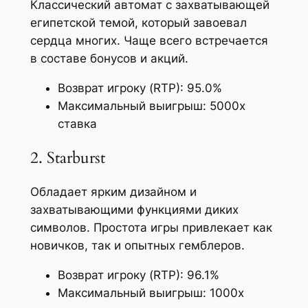
Классический автомат с захватывающей
египетской темой, который завоевал
сердца многих. Чаще всего встречается
в составе бонусов и акций.
Возврат игроку (RTP): 95.0%
Максимальный выигрыш: 5000x
ставка
2. Starburst
Обладает ярким дизайном и
захватывающими функциями диких
символов. Простота игры привлекает как
новичков, так и опытных гемблеров.
Возврат игроку (RTP): 96.1%
Максимальный выигрыш: 1000x