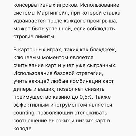
консервативных игроков. Использование
системы Мартингейл, при которой ставка
удваивается после каждого проигрыша,
может быть успешной, если соблюдать
строгие лимиты.
В карточных играх, таких как блэкджек,
ключевым моментом является
считывание карт и учет уже сыгранных.
Использование базовой стратегии,
учитывающей любые комбинации карт
дилера и ваших, позволяет снизить
преимущество казино до 0,5%. Также
эффективным инструментом является
counting, позволяющий отслеживать
соотношение высоких и низких карт в
колоде.