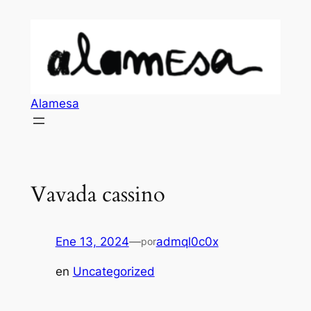
Saltar
al
contenido
Alamesa
Vavada cassino
Ene 13, 2024
—
admql0c0x
por
en
Uncategorized