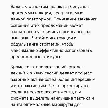
Важным аспектом являются бонусные
программы и акции, предлагаемые
данной платформой. Понимание механики
освоения этих предложений может
значительно увеличить ваши шансы на
выигрыш. Читайте инструкции и
обдумывайте стратегии, чтобы
максимально эффективно использовать
предложенные стимулы.
Кроме того, впечатляющий каталог
лекций и живых сессий делает процесс
азартных активностей более интересным
и интерактивным. Легко ориентируясь
среди широкого ассортимента, вы
сможете выделить наилучшие тактики и
найти оптимальные маршруты для