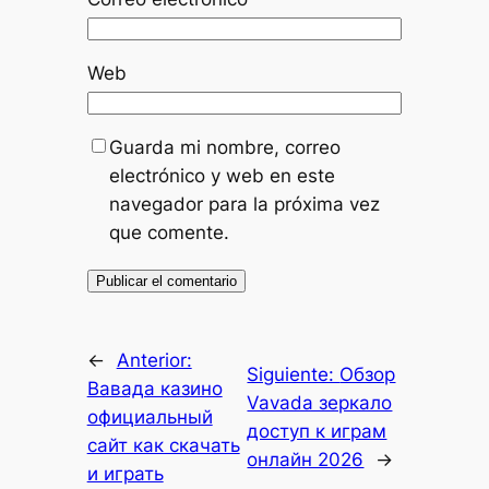
Web
Guarda mi nombre, correo
electrónico y web en este
navegador para la próxima vez
que comente.
←
Anterior:
Siguiente:
Обзор
Вавада казино
Vavada зеркало
официальный
доступ к играм
сайт как скачать
онлайн 2026
→
и играть