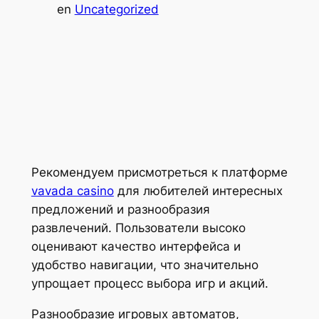
en
Uncategorized
Рекомендуем присмотреться к платформе
vavada casino
для любителей интересных
предложений и разнообразия
развлечений. Пользователи высоко
оценивают качество интерфейса и
удобство навигации, что значительно
упрощает процесс выбора игр и акций.
Разнообразие игровых автоматов,