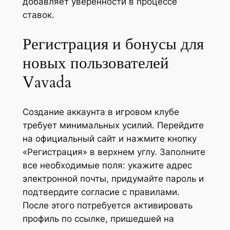
добавляет уверенности в процессе
ставок.
Регистрация и бонусы для
новых пользователей
Vavada
Создание аккаунта в игровом клубе
требует минимальных усилий. Перейдите
на официальный сайт и нажмите кнопку
«Регистрация» в верхнем углу. Заполните
все необходимые поля: укажите адрес
электронной почты, придумайте пароль и
подтвердите согласие с правилами.
После этого потребуется активировать
профиль по ссылке, пришедшей на