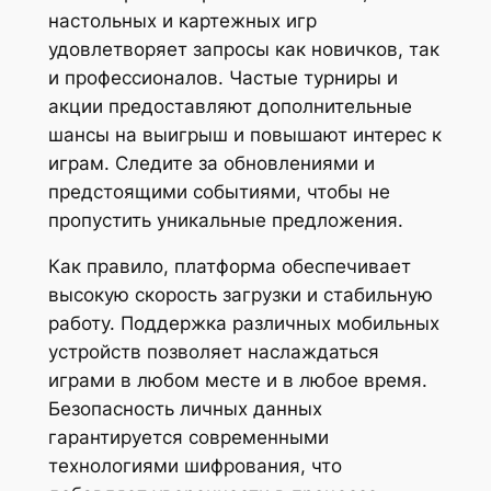
настольных и картежных игр
удовлетворяет запросы как новичков, так
и профессионалов. Частые турниры и
акции предоставляют дополнительные
шансы на выигрыш и повышают интерес к
играм. Следите за обновлениями и
предстоящими событиями, чтобы не
пропустить уникальные предложения.
Как правило, платформа обеспечивает
высокую скорость загрузки и стабильную
работу. Поддержка различных мобильных
устройств позволяет наслаждаться
играми в любом месте и в любое время.
Безопасность личных данных
гарантируется современными
технологиями шифрования, что