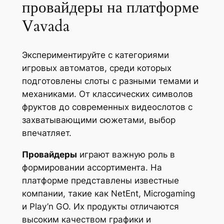
провайдеры на платформе
Vavada
Экспериментируйте с категориями
игровых автоматов, среди которых
подготовлены слоты с разными темами и
механиками. От классических символов
фруктов до современных видеослотов с
захватывающими сюжетами, выбор
впечатляет.
Провайдеры
играют важную роль в
формировании ассортимента. На
платформе представлены известные
компании, такие как NetEnt, Microgaming
и Play’n GO. Их продукты отличаются
высоким качеством графики и